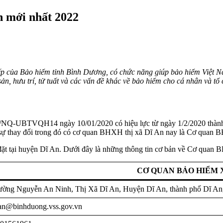
n mới nhất 2022
iếp của Bảo hiểm tỉnh Bình Dương, có chức năng giúp bảo hiểm Việt N
n, hưu trí, tử tuất và các vấn đề khác về bảo hiểm cho cá nhân và tổ
/NQ-UBTVQH14 ngày 10/01/2020 có hiệu lực từ ngày 1/2/2020 thành l
có sự thay đổi trong đó có cơ quan BHXH thị xã Dĩ An nay là Cơ quan
đặt tại huyện Dĩ An. Dưới đây là những thông tin cơ bản về Cơ quan
CƠ QUAN BẢO HIỂM X
ờng Nguyễn An Ninh, Thị Xã Dĩ An, Huyện Dĩ An, thành phố Dĩ An
an@binhduong.vss.gov.vn