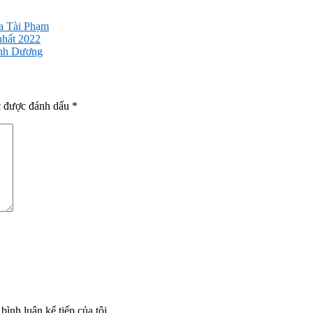
ủa Tài Phạm
nhất 2022
ình Dương
c được đánh dấu
*
bình luận kế tiếp của tôi.