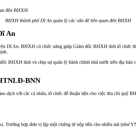
BHXH thành phố Dĩ An quản lý các vấn đề liên quan đến BHXH
Dĩ An
ện Dĩ An. BHXH có chức năng giúp Giám đốc BHXH tỉnh tổ chức thực h
định.
 đốc BHXH tỉnh và chịu sự quản lý hành chính nhà nước trên địa bà
 BHTNLĐ-BNN
ao dịch với các cá nhân, tổ chức để thuận tiện cho việc thu chi 
ị. Trường hợp đơn vị lập một chứng từ nộp tiền cho nhiều mã (như YN,