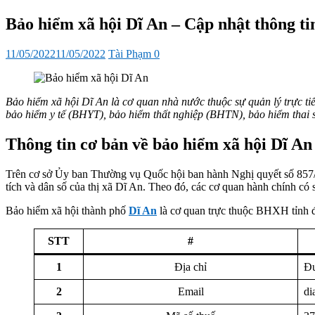
sub
menu
Bảo hiểm xã hội Dĩ An – Cập nhật thông ti
Đăng
Tác
11/05/2022
11/05/2022
Tài Phạm
0
vào
giả
Bảo hiểm xã hội Dĩ An là cơ quan nhà nước thuộc sự quản lý trực t
bảo hiểm y tế (BHYT), bảo hiểm thất nghiệp (BHTN), bảo hiểm thai sả
Thông tin cơ bản về bảo hiểm xã hội Dĩ An
Trên cơ sở Ủy ban Thường vụ Quốc hội ban hành Nghị quyết số 857
tích và dân số của thị xã Dĩ An. Theo đó, các cơ quan hành chính 
Bảo hiểm xã hội thành phố
Dĩ An
là cơ quan trực thuộc BHXH tỉnh 
STT
#
1
Địa chỉ
Đư
2
Email
di