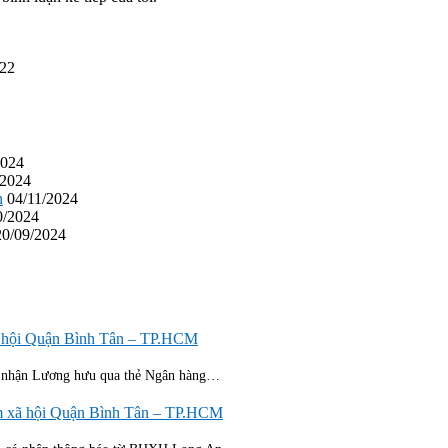
022
2024
/2024
n
04/11/2024
0/2024
20/09/2024
xã hội Quận Bình Tân – TP.HCM
c nhận Lương hưu qua thẻ Ngân hàng…
iểm xã hội Quận Bình Tân – TP.HCM