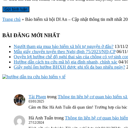
Trang chủ
»
Bảo hiểm xã hội Dĩ An – Cập nhật thông tin mới nhất 2
BÀI ĐĂNG MỚI NHẤT
Người tham gia mua bảo hiểm xã hội tự nguyện ở đâu?
13/11/
Mẫu giấy chuyển tuyến theo Nghị định 75/2023/NĐ-CP
06/11
Quyền lợi hưởng chế độ nghỉ thai sản của chồng có vợ sinh co
Hướng dẫn cách tra cứu mã hộ gia đình nhanh, chính xác
04/1
Giấy nghỉ ốm hưởng BHXH được ghi tối đa bao nhiêu ngày?
Tài Phạm
trong
Thông tin liên hệ cơ quan bảo hiểm 
03/01/2025
Cảm ơn Bác Hà Anh Tuấn đã quan tâm! Trường hợp của bá
Hà Anh Tuấn
trong
Thông tin liên hệ cơ quan bảo h
27/12/2024