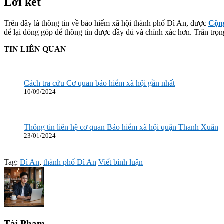
Lời kết
Trên đây là thông tin về bảo hiểm xã hội thành phố Dĩ An, được
Cộn
để lại đóng góp để thông tin được đầy đủ và chính xác hơn. Trân trọ
TIN LIÊN QUAN
Cách tra cứu Cơ quan bảo hiểm xã hội gần nhất
10/09/2024
Thông tin liên hệ cơ quan Bảo hiểm xã hội quận Thanh Xuân
23/01/2024
Tag:
Dĩ An
,
thành phố Dĩ An
Viết bình luận
Tài Phạm