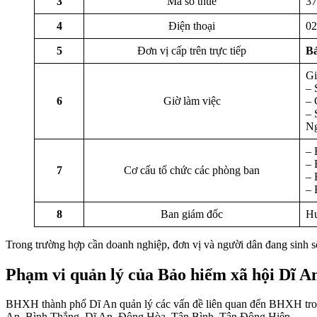
3
Mã số thuế
37
4
Điện thoại
02
5
Đơn vị cấp trên trực tiếp
Bả
Gi
– 
6
Giờ làm việc
– 
– 
Ng
– 
– 
7
Cơ cấu tổ chức các phòng ban
– 
– 
8
Ban giám đốc
Hu
Trong trường hợp cần doanh nghiệp, đơn vị và người dân đang sinh sốn
Phạm vi quản lý của Bảo hiểm xã hội Dĩ A
BHXH thành phố Dĩ An quản lý các vấn đề liên quan đến BHXH tro
An, Bình Thắng, Dĩ An, Đông Hòa, Tân Bình, Tân Đông Hiệp.