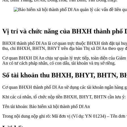
Vị trí và chức năng của BHXH thành phố 
BHXH thành phố Dĩ An là cơ quan trực thuộc BHXH tỉnh đặt tại huy
thu, chi BHXH, BHTN, BHYT trên địa bàn Thị xã Dĩ An theo quy 
Cơ quan BHXH Dĩ An chịu sự quản lý trực tiếp, toàn diện của Giám
An có tư cách pháp nhân, có con dấu, tài khoản và trụ sở riêng.
Số tài khoản thu BHXH, BHYT, BHTN,
Cơ quan BHXH thành phố Dĩ An sử dụng các tài khoản ngân hàng gi
Khi các cá nhân, tổ chức nộp tiền BHXH, BHYT, BHTN cần lưu ý:
Tên tài khoản: Bảo hiểm xã hội thành phố Dĩ An
Trong nội dung nộp ghi rõ: Mã đơn vị (Ví dụ: YN 01234) – Tên đơn v