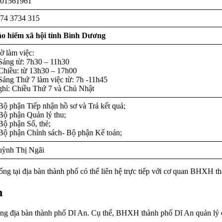
01561961
74 3734 315
o hiểm xã hội tỉnh Bình Dương
ờ làm việc:
Sáng từ: 7h30 – 11h30
Chiều: từ 13h30 – 17h00
Sáng Thứ 7 làm việc từ: 7h -11h45
hỉ: Chiều Thứ 7 và Chủ Nhật
Bộ phận Tiếp nhận hồ sơ và Trả kết quả;
Bộ phận Quản lý thu;
Bộ phận Sổ, thẻ;
Bộ phận Chính sách- Bộ phận Kế toán;
ỳnh Thị Ngãi
g tại địa bàn thành phố có thể liên hệ trực tiếp với cơ quan BHXH the
n
ng địa bàn thành phố Dĩ An. Cụ thể, BHXH thành phố Dĩ An quản lý