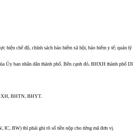
iện chế độ, chính sách bảo hiểm xã hội, bảo hiểm y tế; quản lý
n của Ủy ban nhân dân thành phố. Bên cạnh đó, BHXH thành phố Dĩ
quỹ BHXH, BHTN, BHYT.
 IC, BW) thì phải ghi rõ số tiền nộp cho từng mã đơn vị.