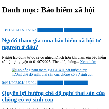
sub
menu
Danh mục:
Bảo hiểm xã hội
Đăng
13/11/2024
13/11/2024
Bảo hiểm xã hội
BHXH tự nguyện
vào
Người tham gia mua bảo hiểm xã hội tự
nguyện ở đâu?
Người lao động tự do sẽ có nhiều lợi ích hơn khi tham gia bảo hiểm
xã hội tự nguyện từ 01/07/2025. Theo đó, thông...
Xem thêm
Đăng
04/11/2024
04/11/2024
Bảo hiểm xã hội
Chế độ thai sản
vào
Quyền lợi hưởng chế độ nghỉ thai sản của
chồng có vợ sinh con