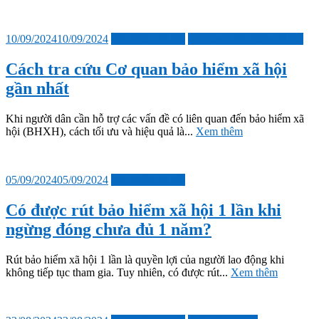
Đăng
10/09/2024
10/09/2024
Bảo hiểm xã hội
Cơ quan Bảo hiểm xã hội
vào
Cách tra cứu Cơ quan bảo hiểm xã hội
gần nhất
Khi người dân cần hỗ trợ các vấn đề có liên quan đến bảo hiểm xã
hội (BHXH), cách tối ưu và hiệu quả là...
Xem thêm
Đăng
05/09/2024
05/09/2024
Bảo hiểm xã hội
vào
Có được rút bảo hiểm xã hội 1 lần khi
ngừng đóng chưa đủ 1 năm?
Rút bảo hiểm xã hội 1 lần là quyền lợi của người lao động khi
không tiếp tục tham gia. Tuy nhiên, có được rút...
Xem thêm