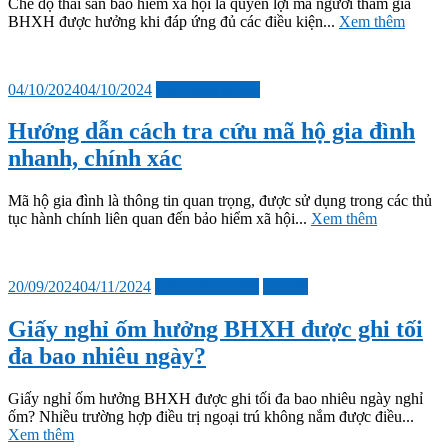
Chế độ thai sản bảo hiểm xã hội là quyền lợi mà người tham gia
BHXH được hưởng khi đáp ứng đủ các điều kiện...
Xem thêm
Đăng
04/10/2024
04/10/2024
Bảo hiểm xã hội
vào
Hướng dẫn cách tra cứu mã hộ gia đình
nhanh, chính xác
Mã hộ gia đình là thông tin quan trọng, được sử dụng trong các thủ
tục hành chính liên quan đến bảo hiểm xã hội...
Xem thêm
Đăng
20/09/2024
04/11/2024
Bảo hiểm xã hội
Tin tức
vào
Giấy nghỉ ốm hưởng BHXH được ghi tối
đa bao nhiêu ngày?
Giấy nghỉ ốm hưởng BHXH được ghi tối đa bao nhiêu ngày nghỉ
ốm? Nhiều trường hợp điều trị ngoại trú không nắm được điều...
Xem thêm