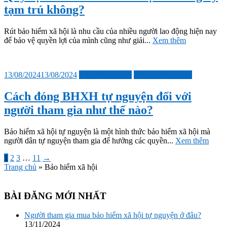
tạm trú không?
Rút bảo hiểm xã hội là nhu cầu của nhiều người lao động hiện nay
để bảo vệ quyền lợi của mình cũng như giải...
Xem thêm
Đăng
13/08/2024
13/08/2024
Bảo hiểm xã hội
BHXH tự nguyện
vào
Cách đóng BHXH tự nguyện đối với
người tham gia như thế nào?
Bảo hiểm xã hội tự nguyện là một hình thức bảo hiểm xã hội mà
người dân tự nguyện tham gia để hưởng các quyền...
Xem thêm
Phân
1
2
3
…
11
→
Trang chủ
»
Bảo hiểm xã hội
trang
bài
BÀI ĐĂNG MỚI NHẤT
viết
Người tham gia mua bảo hiểm xã hội tự nguyện ở đâu?
13/11/2024