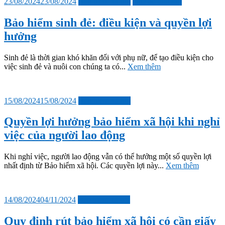
Đăng
23/08/2024
23/08/2024
Bảo hiểm xã hội
Chế độ thai sản
vào
Bảo hiểm sinh đẻ: điều kiện và quyền lợi
hưởng
Sinh đẻ là thời gian khó khăn đối với phụ nữ, để tạo điều kiện cho
việc sinh đẻ và nuôi con chúng ta có...
Xem thêm
Đăng
15/08/2024
15/08/2024
Bảo hiểm xã hội
vào
Quyền lợi hưởng bảo hiểm xã hội khi nghỉ
việc của người lao động
Khi nghỉ việc, người lao động vẫn có thể hưởng một số quyền lợi
nhất định từ Bảo hiểm xã hội. Các quyền lợi này...
Xem thêm
Đăng
14/08/2024
04/11/2024
Bảo hiểm xã hội
vào
Quy định rút bảo hiểm xã hội có cần giấy