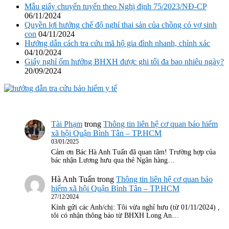
Mẫu giấy chuyển tuyến theo Nghị định 75/2023/NĐ-CP
06/11/2024
Quyền lợi hưởng chế độ nghỉ thai sản của chồng có vợ sinh
con
04/11/2024
Hướng dẫn cách tra cứu mã hộ gia đình nhanh, chính xác
04/10/2024
Giấy nghỉ ốm hưởng BHXH được ghi tối đa bao nhiêu ngày?
20/09/2024
Tài Phạm
trong
Thông tin liên hệ cơ quan bảo hiểm
xã hội Quận Bình Tân – TP.HCM
03/01/2025
Cảm ơn Bác Hà Anh Tuấn đã quan tâm! Trường hợp của
bác nhận Lương hưu qua thẻ Ngân hàng…
Hà Anh Tuấn
trong
Thông tin liên hệ cơ quan bảo
hiểm xã hội Quận Bình Tân – TP.HCM
27/12/2024
Kính gửi các Anh/chị: Tôi vừa nghỉ hưu (từ 01/11/2024) ,
tôi có nhận thông báo từ BHXH Long An…