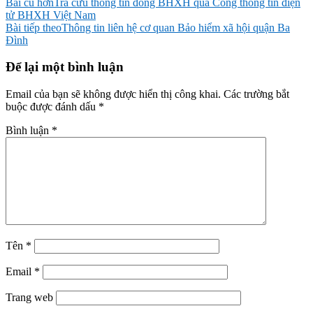
Điều
Bài cũ hơn
Tra cứu thông tin đóng BHXH qua Cổng thông tin điện
tử BHXH Việt Nam
hướng
Bài tiếp theo
Thông tin liên hệ cơ quan Bảo hiểm xã hội quận Ba
bài
Đình
viết
Để lại một bình luận
Email của bạn sẽ không được hiển thị công khai.
Các trường bắt
buộc được đánh dấu
*
Bình luận
*
Tên
*
Email
*
Trang web