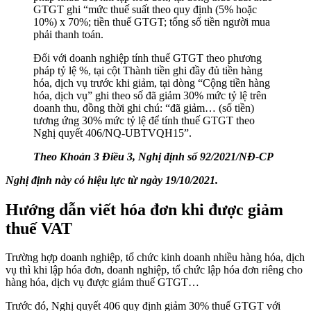
GTGT ghi “mức thuế suất theo quy định (5% hoặc
10%) x 70%; tiền thuế GTGT; tổng số tiền người mua
phải thanh toán.
Đối với doanh nghiệp tính thuế GTGT theo phương
pháp tỷ lệ %, tại cột Thành tiền ghi đầy đủ tiền hàng
hóa, dịch vụ trước khi giảm, tại dòng “Cộng tiền hàng
hóa, dịch vụ” ghi theo số đã giảm 30% mức tỷ lệ trên
doanh thu, đồng thời ghi chú: “đã giảm… (số tiền)
tương ứng 30% mức tỷ lệ để tính thuế GTGT theo
Nghị quyết 406/NQ-UBTVQH15”.
Theo Khoản 3 Điều 3,
Nghị định số 9
2/2021/NĐ-CP
Nghị định này có hiệu lực từ ngày 19/10/2021.
Hướng dẫn viết hóa đơn khi được giảm
thuế VAT
Trường hợp doanh nghiệp, tổ chức kinh doanh nhiều hàng hóa, dịch
vụ thì khi lập hóa đơn, doanh nghiệp, tổ chức lập hóa đơn riêng cho
hàng hóa, dịch vụ được giảm thuế GTGT…
Trước đó, Nghị quyết 406 quy định giảm 30% thuế GTGT với