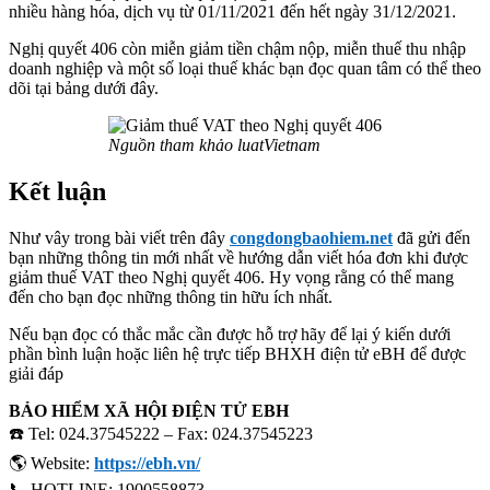
nhiều hàng hóa, dịch vụ từ 01/11/2021 đến hết ngày 31/12/2021.
Nghị quyết 406 còn miễn giảm tiền chậm nộp, miễn thuế thu nhập
doanh nghiệp và một số loại thuế khác bạn đọc quan tâm có thể theo
dõi tại bảng dưới đây.
Nguồn tham khảo luatVietnam
Kết luận
Như vây trong bài viết trên đây
congdongbaohiem.net
đã gửi đến
bạn những thông tin mới nhất về hướng dẫn viết hóa đơn khi được
giảm thuế VAT theo Nghị quyết 406. Hy vọng rằng có thể mang
đến cho bạn đọc những thông tin hữu ích nhất.
Nếu bạn đọc có thắc mắc cần được hỗ trợ hãy để lại ý kiến dưới
phần bình luận hoặc liên hệ trực tiếp BHXH điện tử eBH để được
giải đáp
BẢO HIỂM XÃ HỘI ĐIỆN TỬ EBH
☎️ Tel: 024.37545222 – Fax: 024.37545223
🌎 Website:
https://ebh.vn/
📞 HOTLINE: 1900558873