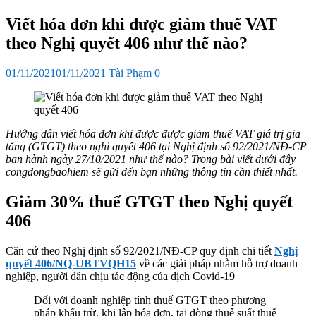
sub
menu
Viết hóa đơn khi được giảm thuế VAT
theo Nghị quyết 406 như thế nào?
Đăng
Tác
01/11/2021
01/11/2021
Tài Phạm
0
vào
giả
Hướng dẫn viết hóa đơn khi được được giảm thuế VAT giá trị gia
tăng (GTGT) theo nghi quyết 406 tại Nghị định số 92/2021/NĐ-CP
ban hành ngày 27/10/2021 như thế nào? Trong bài viết dưới đây
congdongbaohiem sẽ gửi đến bạn những thông tin cần thiết nhất.
Giảm 30% thuế GTGT theo Nghị quyết
406
Căn cứ theo Nghị định số 92/2021/NĐ-CP quy định chi tiết
Nghị
quyết 406/NQ-UBTVQH15
về các giải pháp nhằm hỗ trợ doanh
nghiệp, người dân chịu tác động của dịch Covid-19
Đối với doanh nghiệp tính thuế GTGT theo phương
pháp khấu trừ, khi lập hóa đơn, tại dòng thuế suất thuế