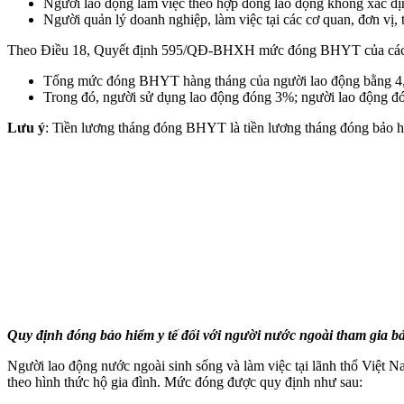
Người lao động làm việc theo hợp đồng lao động không xác định
Người quản lý doanh nghiệp, làm việc tại các cơ quan, đơn vị
Theo Điều 18, Quyết định 595/QĐ-BHXH mức đóng BHYT của các đố
Tổng mức đóng BHYT hàng tháng của người lao động bằng 4,
Trong đó, người sử dụng lao động đóng 3%; người lao động đ
Lưu ý
: Tiền lương tháng đóng BHYT là tiền lương tháng đóng bảo h
Quy định đóng bảo hiểm y tế đối với người nước ngoài tham gia bả
Người lao động nước ngoài sinh sống và làm việc tại lãnh thổ Việ
theo hình thức hộ gia đình. Mức đóng được quy định như sau: