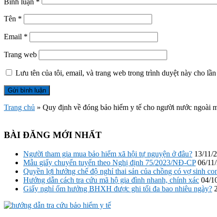
Bình luận
*
Tên
*
Email
*
Trang web
Lưu tên của tôi, email, và trang web trong trình duyệt này cho lần 
Trang chủ
»
Quy định về đóng bảo hiểm y tế cho người nước ngoài m
BÀI ĐĂNG MỚI NHẤT
Người tham gia mua bảo hiểm xã hội tự nguyện ở đâu?
13/11/
Mẫu giấy chuyển tuyến theo Nghị định 75/2023/NĐ-CP
06/11
Quyền lợi hưởng chế độ nghỉ thai sản của chồng có vợ sinh co
Hướng dẫn cách tra cứu mã hộ gia đình nhanh, chính xác
04/1
Giấy nghỉ ốm hưởng BHXH được ghi tối đa bao nhiêu ngày?