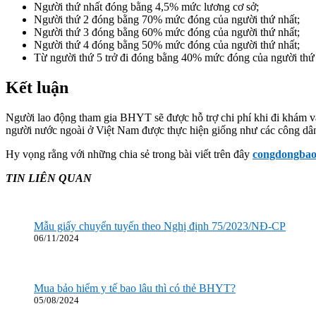
Người thứ nhất đóng bằng 4,5% mức lương cơ sở;
Người thứ 2 đóng bằng 70% mức đóng của người thứ nhất;
Người thứ 3 đóng bằng 60% mức đóng của người thứ nhất;
Người thứ 4 đóng bằng 50% mức đóng của người thứ nhất;
Từ người thứ 5 trở đi đóng bằng 40% mức đóng của người thứ 
Kết luận
Người lao động tham gia BHYT sẽ được hỗ trợ chi phí khi đi khám và 
người nước ngoài ở Việt Nam được thực hiện giống như các công dâ
Hy vọng rằng với những chia sẻ trong bài viết trên đây
congdongba
TIN LIÊN QUAN
Mẫu giấy chuyển tuyến theo Nghị định 75/2023/NĐ-CP
06/11/2024
Mua bảo hiểm y tế bao lâu thì có thẻ BHYT?
05/08/2024