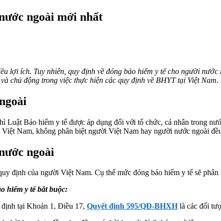
 nước ngoài mới nhất
iều lợi ích. Tuy nhiên, quy định về đóng bảo hiểm y tế cho người nướ
và chủ động trong việc thực hiện các quy định về BHYT tại Việt Nam.
ngoài
hì Luật Bảo hiểm y tế được áp dụng đối với tổ chức, cá nhân trong nư
tại Việt Nam, không phân biệt người Việt Nam hay người nước ngoài đều
 nước ngoài
quy định của người Việt Nam. Cụ thể mức đóng bảo hiểm y tế sẽ phân 
o hiểm y tế bắt buộc:
 định tại Khoản 1, Điều 17,
Quyết định 595/QĐ-BHXH
là các đối tư