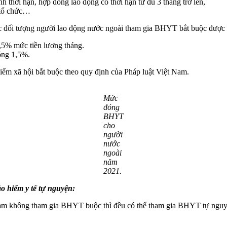
 thời hạn, hợp đồng lao động có thời hạn từ đủ 3 tháng trở lên,
, tổ chức…
i tượng người lao động nước ngoài tham gia BHYT bắt buộc được q
5% mức tiền lương tháng.
óng 1,5%.
iểm xã hội bắt buộc theo quy định của Pháp luật Việt Nam.
Mức
đóng
BHYT
cho
người
nước
ngoài
năm
2021.
o hiểm y tế tự nguyện:
t Nam không tham gia BHYT buộc thì đều có thể tham gia BHYT tự ng