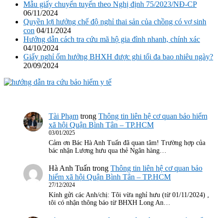
Mẫu giấy chuyển tuyến theo Nghị định 75/2023/NĐ-CP
06/11/2024
Quyền lợi hưởng chế độ nghỉ thai sản của chồng có vợ sinh
con
04/11/2024
Hướng dẫn cách tra cứu mã hộ gia đình nhanh, chính xác
04/10/2024
Giấy nghỉ ốm hưởng BHXH được ghi tối đa bao nhiêu ngày?
20/09/2024
Tài Phạm
trong
Thông tin liên hệ cơ quan bảo hiểm
xã hội Quận Bình Tân – TP.HCM
03/01/2025
Cảm ơn Bác Hà Anh Tuấn đã quan tâm! Trường hợp của
bác nhận Lương hưu qua thẻ Ngân hàng…
Hà Anh Tuấn
trong
Thông tin liên hệ cơ quan bảo
hiểm xã hội Quận Bình Tân – TP.HCM
27/12/2024
Kính gửi các Anh/chị: Tôi vừa nghỉ hưu (từ 01/11/2024) ,
tôi có nhận thông báo từ BHXH Long An…