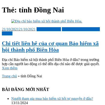
sub
menu
Thẻ:
tỉnh Đồng Nai
Đăng
21/10/2021
21/10/2021
Bảo hiểm xã hội
Cơ quan Bảo hiểm xã hội
vào
Tin tức
Chi tiết liên hệ của cơ quan Bảo hiểm xã
hội thành phố Biên Hòa
Địa chỉ Bảo hiểm xã hội thành phố Biên Hòa ở đâu? trong trường
hợp cần người lao động có thể đến địa chỉ nào để được giải quyết.
Xem thêm
Trang chủ
»
tỉnh Đồng Nai
BÀI ĐĂNG MỚI NHẤT
Người tham gia mua bảo hiểm xã hội tự nguyện ở đâu?
13/11/2024