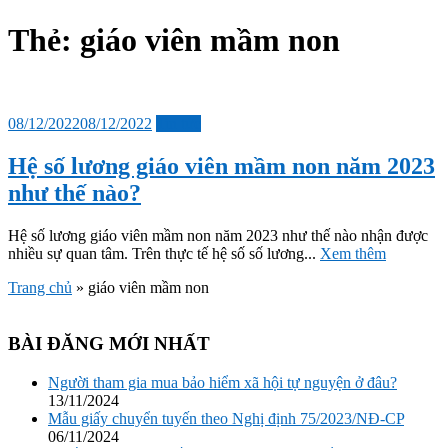
sub
menu
Thẻ:
giáo viên mầm non
Đăng
08/12/2022
08/12/2022
Tin tức
vào
Hệ số lương giáo viên mầm non năm 2023
như thế nào?
Hệ số lương giáo viên mầm non năm 2023 như thế nào nhận được
nhiều sự quan tâm. Trên thực tế hệ số số lương...
Xem thêm
Trang chủ
»
giáo viên mầm non
BÀI ĐĂNG MỚI NHẤT
Người tham gia mua bảo hiểm xã hội tự nguyện ở đâu?
13/11/2024
Mẫu giấy chuyển tuyến theo Nghị định 75/2023/NĐ-CP
06/11/2024