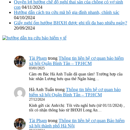
Quyền lợi hưởng chế độ nghỉ thai sản của chồng có vợ sinh
con
04/11/2024
Hướng dẫn cách tra cứu mã hộ gia đình nhanh, chính xác
04/10/2024
Giấy nghỉ ốm hưởng BHXH được ghi tối đa bao nhiêu ngày?
20/09/2024
Tài Phạm
trong
Thông tin liên hệ cơ quan bảo hiểm
xã hội Quận Bình Tân – TP.HCM
03/01/2025
Cảm ơn Bác Hà Anh Tuấn đã quan tâm! Trường hợp của
bác nhận Lương hưu qua thẻ Ngân hàng…
Hà Anh Tuấn
trong
Thông tin liên hệ cơ quan bảo
hiểm xã hội Quận Bình Tân – TP.HCM
27/12/2024
Kính gửi các Anh/chị: Tôi vừa nghỉ hưu (từ 01/11/2024) ,
tôi có nhận thông báo từ BHXH Long An…
Tài Phạm
trong
Thông tin liên hệ cơ quan Bảo hiểm
xã hội thành phố Hà Nội