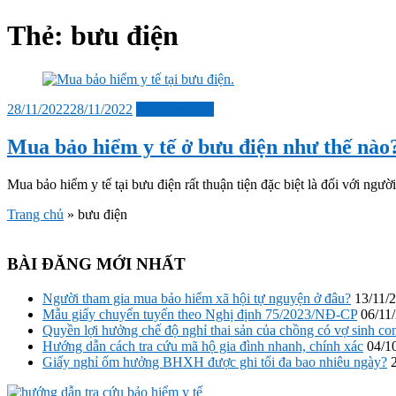
sub
menu
Thẻ:
bưu điện
Đăng
28/11/2022
28/11/2022
Bảo hiểm y tế
vào
Mua bảo hiểm y tế ở bưu điện như thế nào
Mua bảo hiểm y tế tại bưu điện rất thuận tiện đặc biệt là đối với ngư
Trang chủ
»
bưu điện
BÀI ĐĂNG MỚI NHẤT
Người tham gia mua bảo hiểm xã hội tự nguyện ở đâu?
13/11/
Mẫu giấy chuyển tuyến theo Nghị định 75/2023/NĐ-CP
06/11
Quyền lợi hưởng chế độ nghỉ thai sản của chồng có vợ sinh co
Hướng dẫn cách tra cứu mã hộ gia đình nhanh, chính xác
04/1
Giấy nghỉ ốm hưởng BHXH được ghi tối đa bao nhiêu ngày?