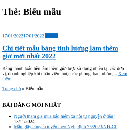
sub
menu
Thẻ:
Biểu mẫu
Đăng
17/01/2022
17/01/2022
Tin tức
vào
Chi tiết mẫu bảng tính lương làm thêm
giờ mới nhất 2022
Bảng thanh toán tiền làm thêm giờ được sử dụng nhiều tại các đơn
vị, doanh nghiệp khi nhân viên thuộc các phòng, ban, nhóm,...
Xem
thêm
Trang chủ
»
Biểu mẫu
BÀI ĐĂNG MỚI NHẤT
Người tham gia mua bảo hiểm xã hội tự nguyện ở đâu?
13/11/2024
Mẫu giấy chuyển tuyến theo Nghị định 75/2023/NĐ-CP